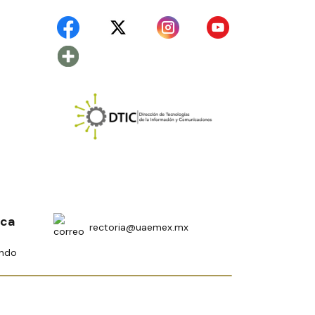
ica
rectoria@uaemex.mx
undo