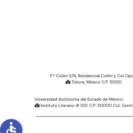
P.º Colón S/N, Residencial Colón y Col Cip
Toluca, México C.P. 50120
Universidad Autónoma del Estado de México.
Instituto Literario # 100. C.P. 50000 Col. Cent
accessible