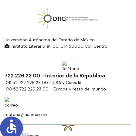
Universidad Autónoma del Estado de México.
Instituto Literario # 100. C.P. 50000 Col. Centro
722 226 23 00 - Interior de la República
011 52 722 226 23 00 - USA y Canadá
00 52 722 226 23 00 - Europa y resto del mundo
rectoria@uaemex.mx
accessible