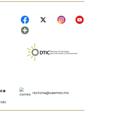
ica
rectoria@uaemex.mx
undo