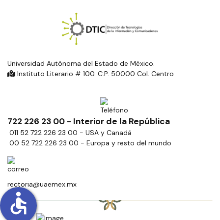
Universidad Autónoma del Estado de México.
Instituto Literario # 100. C.P. 50000 Col. Centro
722 226 23 00 - Interior de la República
011 52 722 226 23 00 - USA y Canadá
00 52 722 226 23 00 - Europa y resto del mundo
rectoria@uaemex.mx
accessible