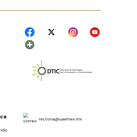
ica
rectoria@uaemex.mx
undo